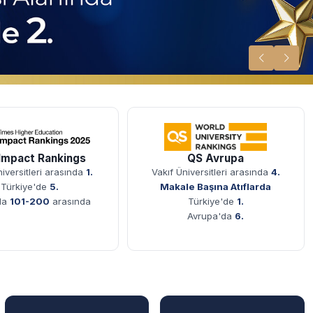
Impact Rankings
QS Avrupa
niversitleri arasında
1.
Vakıf Üniversitleri arasında
4.
Türkiye'de
5.
Makale Başına Atıflarda
da
101-200
arasında
Türkiye'de
1.
Avrupa'da
6.