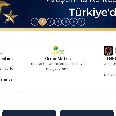
1
2
3
4
5
6
7
ri
cation
GreenMetric
THE 
Türkiye Üniversiteleri arasında
71.
Vakıf Ü
rasında
9.
Dünyada
669.
.
Dünya
Alanında