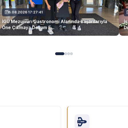
6.08.2026 17:27:41
İGÜ Mezunları Gastronomi Alanında Başarılarıyla
İ
Öne Çıkmaya Devam E...
Di