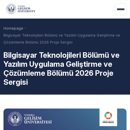
Skip to main content
Homepage
Bilgisayar Teknolojileri Bölümü ve Yazılım Uygulama Geliştirme ve
Çözümleme Bölümü 2026 Proje Sergisi
Bilgisayar Teknolojileri Bölümü ve
Yazılım Uygulama Geliştirme ve
Çözümleme Bölümü 2026 Proje
Sergisi
Academic Calendar
Scholarships
Base Points