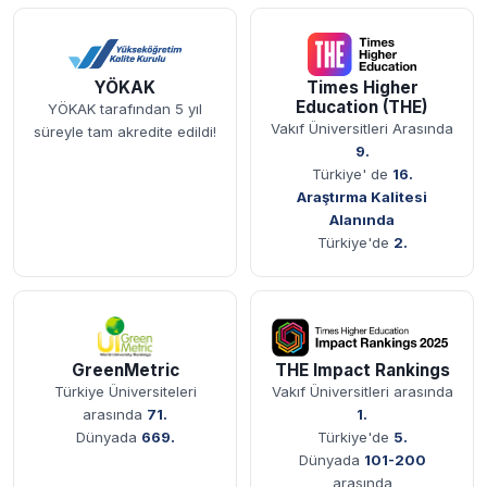
Akreditasyon ve Sıralama Bilgileri
YÖKAK
Times Higher
Education (THE)
YÖKAK tarafından 5 yıl
Vakıf Üniversitleri Arasında
süreyle tam akredite edildi!
9.
Türkiye' de
16.
Araştırma Kalitesi
Alanında
Türkiye'de
2.
GreenMetric
THE Impact Rankings
Türkiye Üniversiteleri
Vakıf Üniversitleri arasında
arasında
71.
1.
Dünyada
669.
Türkiye'de
5.
Dünyada
101-200
arasında