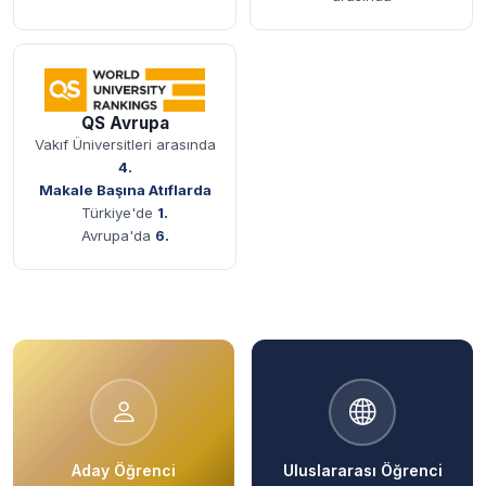
QS Avrupa
Vakıf Üniversitleri arasında
4.
Makale Başına Atıflarda
Türkiye'de
1.
Avrupa'da
6.
Hızlı Erişim
Aday Öğrenci
Uluslararası Öğrenci