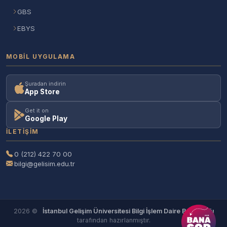
GBS
EBYS
MOBIL UYGULAMA
Şuradan indirin
App Store
Get it on
Google Play
İLETIŞIM
0 (212) 422 70 00
bilgi@gelisim.edu.tr
2026 ©
İstanbul Gelişim Üniversitesi Bilgi İşlem Daire Başkanlığı
tarafından hazırlanmıştır.