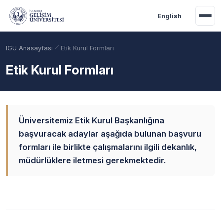
Ana içeriğe geç
English
IGU Anasayfası
Etik Kurul Formları
Etik Kurul Formları
Üniversitemiz Etik Kurul Başkanlığına
başvuracak adaylar aşağıda bulunan başvuru
formları ile birlikte çalışmalarını ilgili dekanlık,
müdürlüklere iletmesi gerekmektedir.
Akademik Takvim
Burslar
Taban Puanlar