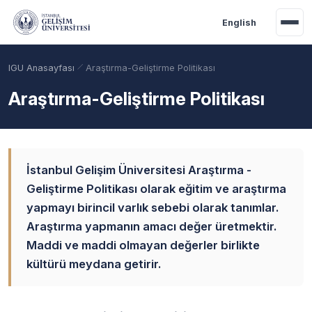
Ana içeriğe geç
English
IGU Anasayfası
Araştırma-Geliştirme Politikası
Araştırma-Geliştirme Politikası
İstanbul Gelişim Üniversitesi Araştırma -
Geliştirme Politikası olarak eğitim ve araştırma
yapmayı birincil varlık sebebi olarak tanımlar.
Araştırma yapmanın amacı değer üretmektir.
Akademik Takvim
Burslar
Taban Puanlar
Maddi ve maddi olmayan değerler birlikte
kültürü meydana getirir.