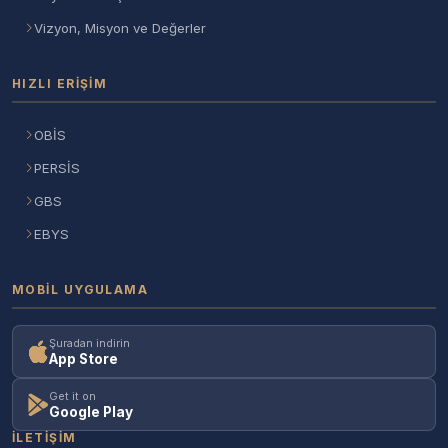
Vizyon, Misyon ve Değerler
HIZLI ERIŞIM
OBİS
PERSİS
GBS
EBYS
MOBIL UYGULAMA
Şuradan indirin
App Store
Get it on
Google Play
İLETIŞIM