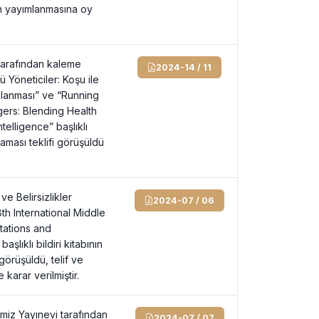
in yayımlanmasına oy
tarafından kaleme
2024-14 / 11
ü Yöneticiler: Koşu ile
nlanması” ve “Running
gers: Blending Health
telligence” başlıklı
aması teklifi görüşüldü
e Belirsizlikler
2024-07 / 06
th International Middle
tations and
lıklı bildiri kitabının
görüşüldü, telif ve
karar verilmiştir.
emiz Yayınevi tarafından
2024-07 / 07