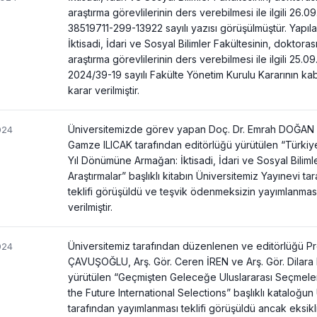
araştırma görevlilerinin ders verebilmesi ile ilgili 26.0
38519711-299-13922 sayılı yazısı görüşülmüştür. Yap
İktisadi, İdari ve Sosyal Bilimler Fakültesinin, doktora
araştırma görevlilerinin ders verebilmesi ile ilgili 25.0
2024/39-19 sayılı Fakülte Yönetim Kurulu Kararının kabu
karar verilmiştir.
Üniversitemizde görev yapan Doç. Dr. Emrah DOĞAN 
024
Gamze ILICAK tarafından editörlüğü yürütülen “Türkiye
Yıl Dönümüne Armağan: İktisadi, İdari ve Sosyal Bili
Araştırmalar” başlıklı kitabın Üniversitemiz Yayınevi t
teklifi görüşüldü ve teşvik ödenmeksizin yayımlanmasın
verilmiştir.
Üniversitemiz tarafından düzenlenen ve editörlüğü Pro
024
ÇAVUŞOĞLU, Arş. Gör. Ceren İREN ve Arş. Gör. Dilara
yürütülen “Geçmişten Geleceğe Uluslararası Seçmeler
the Future International Selections” başlıklı kataloğun
tarafından yayımlanması teklifi görüşüldü ancak eksikl