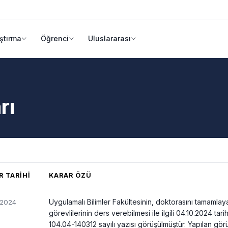
ştırma
Öğrenci
Uluslararası
rı
R TARIHI
KARAR ÖZÜ
Uygulamalı Bilimler Fakültesinin, doktorasını tamamlay
/2024
görevlilerinin ders verebilmesi ile ilgili 04.10.2024 ta
104.04-140312 sayılı yazısı görüşülmüştür. Yapılan g