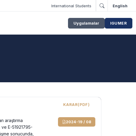
International Students
English
Uygulamalar
IGUMER
KARAR(PDF)
an araştırma
2024-19 / 08
rih ve E-51921795-
örüşme sonucunda,