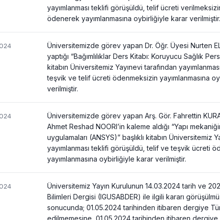
yayımlanması teklifi görüşüldü, telif ücreti verilmeksizi
ödenerek yayımlanmasına oybirliğiyle karar verilmiştir
Üniversitemizde görev yapan Dr. Öğr. Üyesi Nurten EL
2024
yaptığı “Bağımlılıklar Ders Kitabı: Koruyucu Sağlık Pers
kitabın Üniversitemiz Yayınevi tarafından yayımlanması 
teşvik ve telif ücreti ödenmeksizin yayımlanmasına oyb
verilmiştir.
Üniversitemizde görev yapan Arş. Gör. Fahrettin KURA
2024
Ahmet Reshad NOORI’in kaleme aldığı “Yapı mekaniği
uygulamaları (ANSYS)” başlıklı kitabın Üniversitemiz Y
yayımlanması teklifi görüşüldü, telif ve teşvik ücreti 
yayımlanmasına oybirliğiyle karar verilmiştir.
Üniversitemiz Yayın Kurulunun 14.03.2024 tarih ve 202
2024
Bilimleri Dergisi (IGUSABDER) ile ilgili kararı görüşülm
sonucunda; 01.05.2024 tarihinden itibaren dergiye T
edilmemesine, 01.05.2024 tarihinden itibaren dergiye 