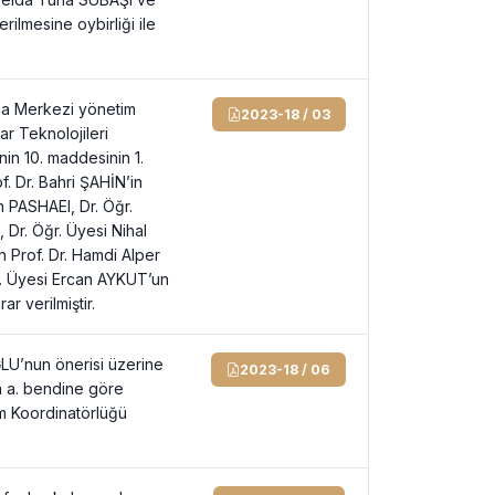
ilmesine oybirliği ile
rma Merkezi yönetim
2023-18 / 03
yar Teknolojileri
in 10. maddesinin 1.
f. Dr. Bahri ŞAHİN’in
m PASHAEI, Dr. Öğr.
Dr. Öğr. Üyesi Nihal
Prof. Dr. Hamdi Alper
. Üyesi Ercan AYKUT’un
r verilmiştir.
ĞLU’nun önerisi üzerine
2023-18 / 06
n a. bendine göre
m Koordinatörlüğü