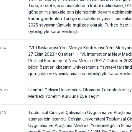
Türkçe özet içeren makalelerin kabul edilmesine, 01.
gönderilmiş makalelerin işlemlerinin devam ettirilmesi
kadar gönderilen Türkçe makalelerin yayımı tamamlan
2025 sayısının tümüyle İngilizce olarak, Türkçe özet 
oybirliğiyle karar verilmiştir.
“VI. Uluslararası Yeni Medya Konferansı: Yeni Medyanı
024
27 Ekim 2023): Özetler” = “VI. International New Me
Political Economy of New Media (26-27 October 2023):
bildiri özetleri kitabının Üniversitemiz Yayınevi tarafın
görüşüldü ve yayımlanmasına oybirliğiyle karar verilmiş
İstanbul Gelişim Üniversitesi Otomotiv Teknolojileri 
/2023
Merkezi Yönetim Kuruluna üye seçimi.
Toplumsal Cinsiyet Çalışmaları Uygulama ve Araştırm
023
ataması için İstanbul Gelişim Üniversitesi Toplumsal Ci
Uygulama ve Araştırma Merkezi Yönetmeliği’nin 9. madd
gereği Doç. Dr. Zeynep Burcu ŞAHİN, Dr. Öğr. Üyesi