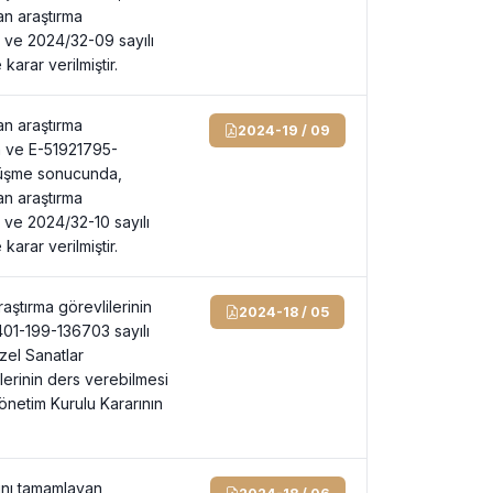
an araştırma
ih ve 2024/32-09 sayılı
karar verilmiştir.
an araştırma
2024-19 / 09
rih ve E-51921795-
örüşme sonucunda,
an araştırma
ih ve 2024/32-10 sayılı
karar verilmiştir.
aştırma görevlilerinin
2024-18 / 05
5401-199-136703 sayılı
zel Sanatlar
lerinin ders verebilmesi
Yönetim Kurulu Kararının
sını tamamlayan