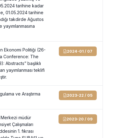
05.2024 tarihine kadar
ne, 01.05.2024 tarihine
dığı takdirde Ağustos
ile yayımlanmasına
n Ekonomi Politiği (26-
2024-01 / 07
dia Conference: The
 Abstracts” başlıklı
dan yayımlanması teklifi
tir.
Uygulama ve Araştırma
2023-22 / 05
a Merkezi müdür
2023-20 / 09
nsiyet Çalışmaları
esinin 1. fıkrası
 Selda Tuna SUBAŞI ve