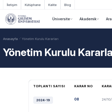
Ana içeriğe geç
İletişim
Kütüphane
Kalite
Blog
Üniversite
Akademik
Ara
Anasayfa
Yönetim Kurulu Kararları
Yönetim Kurulu Kararla
TOPLANTI SAYISI
KARAR NO
KARA
Akademik Takvim
Burslar
Taban Puanlar
08
24/10
2024-19