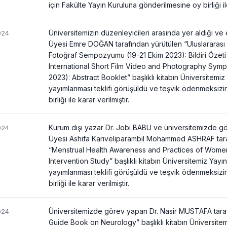
için Fakülte Yayın Kuruluna gönderilmesine oy birliği ile
Üniversitemizin düzenleyicileri arasında yer aldığı ve 
024
Üyesi Emre DOĞAN tarafından yürütülen “Uluslararası 
Fotoğraf Sempozyumu (19-21 Ekim 2023): Bildiri Özeti 
International Short Film Video and Photography Sym
2023): Abstract Booklet” başlıklı kitabın Üniversitemiz
yayımlanması teklifi görüşüldü ve teşvik ödenmeksiz
birliği ile karar verilmiştir.
Kurum dışı yazar Dr. Jobi BABU ve üniversitemizde gö
024
Üyesi Ashifa Karıveliparambil Mohammed ASHRAF tara
“Menstrual Health Awareness and Practices of Wome
Intervention Study” başlıklı kitabın Üniversitemiz Yayı
yayımlanması teklifi görüşüldü ve teşvik ödenmeksiz
birliği ile karar verilmiştir.
Üniversitemizde görev yapan Dr. Nasir MUSTAFA tara
024
Guide Book on Neurology” başlıklı kitabın Üniversitem