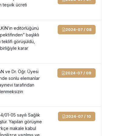
n teşvik ücreti
.
KİN’in editörlüğünü
2024-07 / 08
pektifinden” başlıklı
teklifi görüşüldü,
irliğiyle karar
N ve Dr. Öğr. Üyesi
2024-07 / 09
nde sonlu elemanlar
ayınevi tarafından
ödenmeksizin
4/01-05 sayılı Sağlık
2024-07 / 10
üştür. Yapılan görüşme
ürkçe makale kabul
İngilizce yazılmış ve