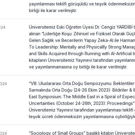
yayımlanması teklifi görüşüldü ve teşvik ödenmeksiz
birliği ile karar verilmiştir.
Üniversitemiz Eski Öğretim Üyesi Dr. Cengiz YARDİBİ 
024
alınan “Liderliğe Koşu: Zihinsel ve Fiziksel Olarak Güçl
Gelen Sağlık ve Becerilerin Yapay Zeka-AI ile Harma
To Leadership: Mentally and Physicallly Strong Mana
and Skills Acquired through Running with AI-Artificial In
kitapların Üniversitemiz Yayınevi tarafından yayımlanm
ve yayımlanmamasına oy birliği ile karar verilmiştir.
“VIII. Uluslararası Orta Doğu Sempozyumu: Beklentiler v
2024
Sarmalında Orta Doğu (24-26 Ekim 2023): Bildiriler & 8
East Symposium: The Middle East in a Spiral of Expec
Uncertainties (October 24-26th, 2023): Proceedings” baş
Üniversitemiz Yayınevi tarafından yayımlanması teklifi 
teşvik ücreti ödenmeksizin yayımlanmasına oybirliğiyle 
“Sociology of Small Groups” başlıklı kitabın Üniversit
2024