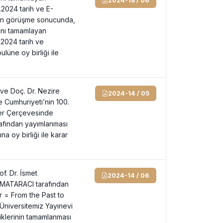
2024-18 / 06
9.2024 tarih ve E-
ılan görüşme sonucunda,
sını tamamlayan
9.2024 tarih ve
lüne oy birliği ile
ve Doç. Dr. Nezire
2024-14 / 05
 Cumhuriyeti’nin 100.
mler Çerçevesinde
arafından yayımlanması
a oy birliği ile karar
f. Dr. İsmet
2024-14 / 06
 MATARACI tarafından
 = From the Past to
 Üniversitemiz Yayınevi
iklerinin tamamlanması