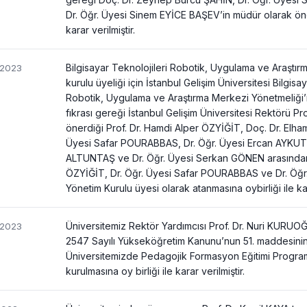
Dr. Öğr. Üyesi Sinem EYİCE BAŞEV’in müdür olarak öner
karar verilmiştir.
Bilgisayar Teknolojileri Robotik, Uygulama ve Araştı
/2023
kurulu üyeliği için İstanbul Gelişim Üniversitesi Bilgisa
Robotik, Uygulama ve Araştırma Merkezi Yönetmeliği’n
fıkrası gereği İstanbul Gelişim Üniversitesi Rektörü Pro
önerdiği Prof. Dr. Hamdi Alper ÖZYİĞİT, Doç. Dr. Elha
Üyesi Safar POURABBAS, Dr. Öğr. Üyesi Ercan AYKUT, 
ALTUNTAŞ ve Dr. Öğr. Üyesi Serkan GÖNEN arasından 
ÖZYİĞİT, Dr. Öğr. Üyesi Safar POURABBAS ve Dr. Öğr
Yönetim Kurulu üyesi olarak atanmasına oybirliği ile kara
Üniversitemiz Rektör Yardımcısı Prof. Dr. Nuri KURUO
/2023
2547 Sayılı Yükseköğretim Kanunu’nun 51. maddesini
Üniversitemizde Pedagojik Formasyon Eğitimi Progra
kurulmasına oy birliği ile karar verilmiştir.