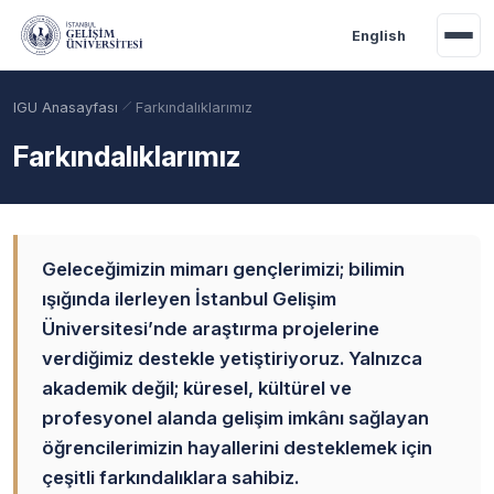
Ana içeriğe geç
English
IGU Anasayfası
Farkındalıklarımız
Farkındalıklarımız
Geleceğimizin mimarı gençlerimizi; bilimin
ışığında ilerleyen İstanbul Gelişim
Üniversitesi’nde araştırma projelerine
verdiğimiz destekle yetiştiriyoruz. Yalnızca
Akademik Takvim
Burslar
Taban Puanlar
akademik değil; küresel, kültürel ve
profesyonel alanda gelişim imkânı sağlayan
öğrencilerimizin hayallerini desteklemek için
çeşitli farkındalıklara sahibiz.