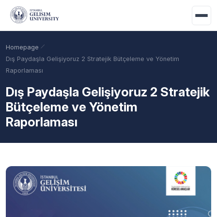
Skip to main content
Homepage
Dış Paydaşla Gelişiyoruz 2 Stratejik Bütçeleme ve Yönetim
Raporlaması
Dış Paydaşla Gelişiyoruz 2 Stratejik
Bütçeleme ve Yönetim
Raporlaması
Academic Calendar
Scholarships
Base Points