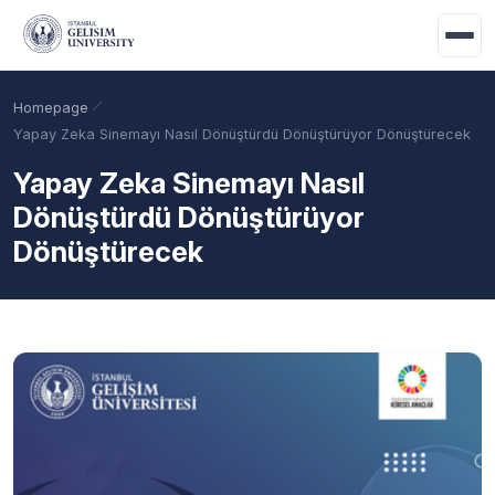
Skip to main content
Homepage
Yapay Zeka Sinemayı Nasıl Dönüştürdü Dönüştürüyor Dönüştürecek
Yapay Zeka Sinemayı Nasıl
Dönüştürdü Dönüştürüyor
Dönüştürecek
Academic Calendar
Scholarships
Base Points