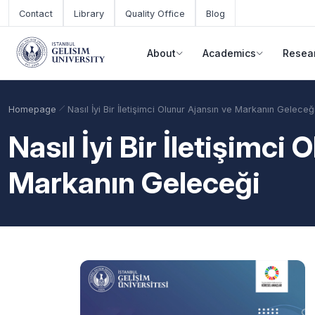
Skip to main content
Contact
Library
Quality Office
Blog
About
Academics
Resea
Homepage
Nasıl İyi Bir İletişimci Olunur Ajansın ve Markanın Geleceğ
Nasıl İyi Bir İletişimci
Markanın Geleceği
Academic Calendar
Scholarships
Base Points