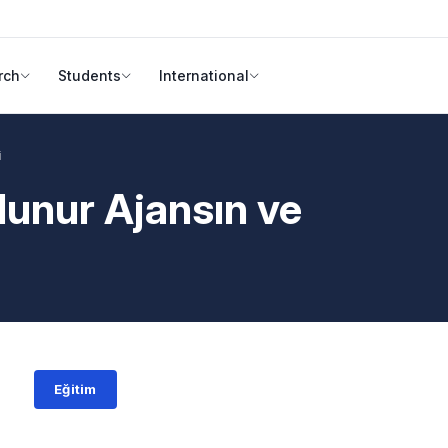
rch
Students
International
i
 Olunur Ajansın ve
Eğitim