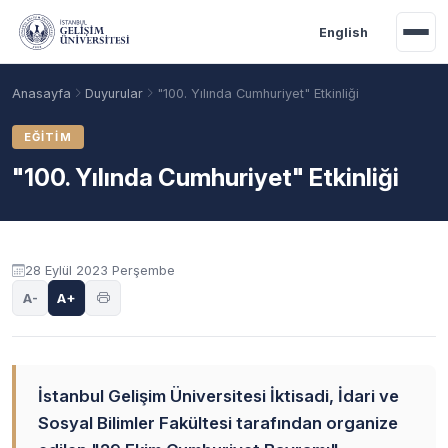
Ana içeriğe geç
English
Anasayfa
Duyurular
"100. Yılında Cumhuriyet" Etkinliği
EĞITIM
"100. Yılında Cumhuriyet" Etkinliği
Duyuru içeriği
28 Eylül 2023 Perşembe
A-
A+
Akademik Takvim
Burslar
Taban Puanlar
İstanbul Gelişim Üniversitesi İktisadi, İdari ve
Sosyal Bilimler Fakültesi tarafından organize