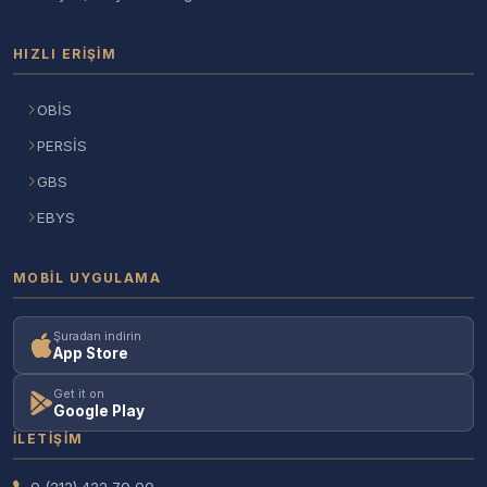
HIZLI ERIŞIM
OBİS
PERSİS
GBS
EBYS
MOBIL UYGULAMA
Şuradan indirin
App Store
Get it on
Google Play
İLETIŞIM