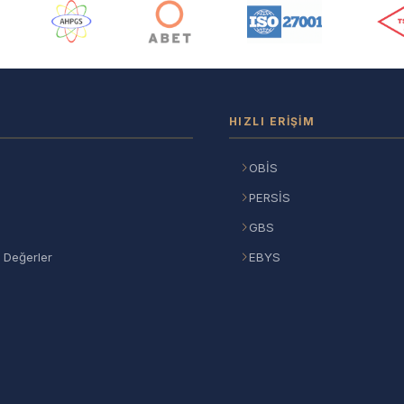
ı
HIZLI ERIŞIM
OBİS
PERSİS
GBS
 Değerler
EBYS