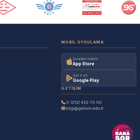
MOBIL UYGULAMA
Şuradan indirin
App Store
Get it on
Google Play
İLETIŞIM
0 (212) 422 70 00
bilgi@gelisim.edu.tr