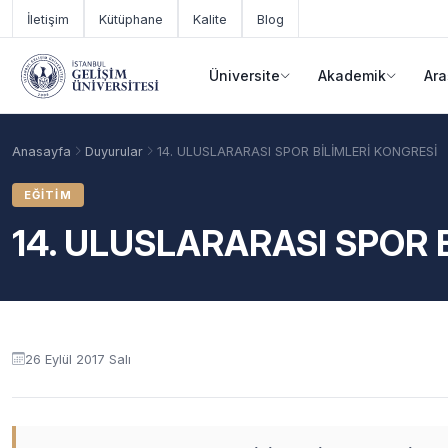
Ana içeriğe geç
İletişim
Kütüphane
Kalite
Blog
Üniversite
Akademik
Ara
Anasayfa
Duyurular
14. ULUSLARARASI SPOR BİLİMLERİ KONGRESİ
EĞITIM
14. ULUSLARARASI SPOR 
Duyuru içeriği
26 Eylül 2017 Salı
Akademik Takvim
Burslar
Taban Puanlar