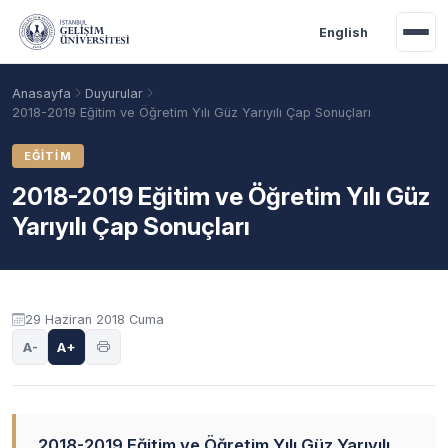
Ana içeriğe geç
English
Anasayfa
Duyurular
2018-2019 Eğitim ve Öğretim Yılı Güz Yarıyılı Çap Sonuçları
EĞITIM
2018-2019 Eğitim ve Öğretim Yılı Güz
Yarıyılı Çap Sonuçları
Duyuru içeriği
29 Haziran 2018 Cuma
Akademik Takvim
Burslar
Taban Puanlar
A-
A+
2018-2019 Eğitim ve Öğretim Yılı Güz Yarıyılı