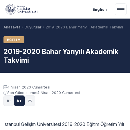
Ana içeriğe geç
English
Anasayfa
Duyurular
2019-2020 Bahar Yarıyılı Akademik Takvimi
EĞITIM
2019-2020 Bahar Yarıyılı Akademik
Takvimi
Duyuru içeriği
4 Nisan 2020 Cumartesi
Son Güncelleme:
4 Nisan 2020 Cumartesi
Akademik Takvim
Burslar
Taban Puanlar
A-
A+
İstanbul Gelişim Üniversitesi 2019-2020 Eğitim Öğretim Yılı