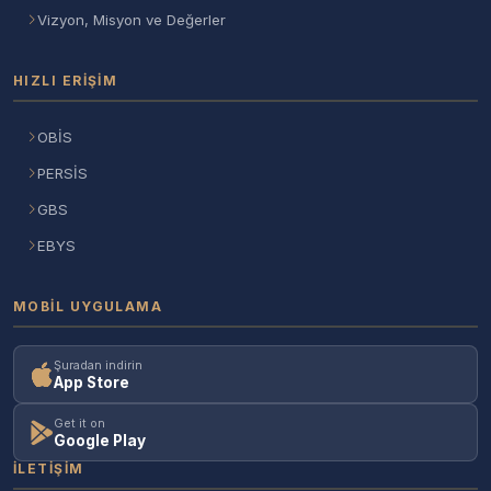
Vizyon, Misyon ve Değerler
HIZLI ERIŞIM
OBİS
PERSİS
GBS
EBYS
MOBIL UYGULAMA
Şuradan indirin
App Store
Get it on
Google Play
İLETIŞIM