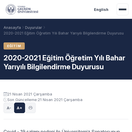
Ana içeriğe geç
English
Anasayfa
Duyurular
2020-2021 Eğitim Öğretim Yılı Bahar Yarıyılı Bilgilendirme Duyurusu
EĞITIM
2020-2021 Eğitim Öğretim Yılı Bahar
Yarıyılı Bilgilendirme Duyurusu
Duyuru içeriği
21 Nisan 2021 Çarşamba
Son Güncelleme:
21 Nisan 2021 Çarşamba
Akademik Takvim
Burslar
Taban Puanlar
A-
A+
Covid - 19 salgını nedeni ile Üniversitemiz Senatosunun