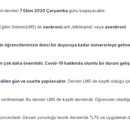
ıl dersleri
7 Ekim 2020 Çarşamba
günü başlayacaktır.
Eğitim Sistemi(LMS) ile
senkron(
canlı /etkileşimli) veya
asenkron(
in öğrencilerimizin ikinci bir duyuruya kadar üniversiteye gelm
çin çok daha önemlidir. Covid-19 hakkında olumlu bir durum geli
edilen gün ve saatte yapılacaktır
. Dersler LMS de kayıtlı olduğu iç
 verilmemiştir. Bu dersler LMS de kayıtlı derslerdir. Öğrenciler istedi
 zorundadır. Devam zorunluğu teorik derslerde %70 ve uygulamalı 