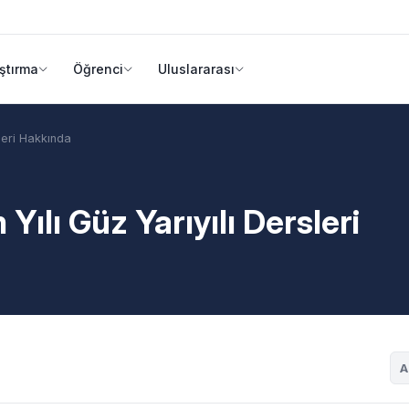
ştırma
Öğrenci
Uluslararası
leri Hakkında
ılı Güz Yarıyılı Dersleri
A