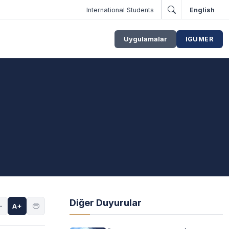
International Students
English
Uygulamalar
IGUMER
Diğer Duyurular
-
A+