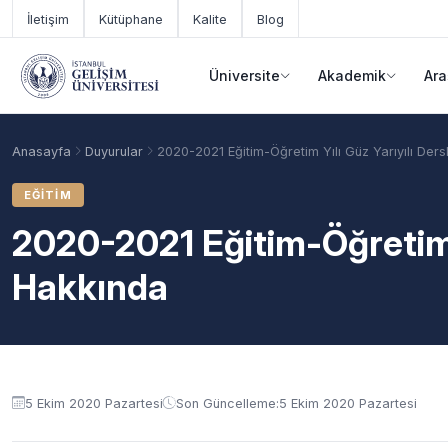
Ana içeriğe geç
İletişim
Kütüphane
Kalite
Blog
Üniversite
Akademik
Ara
Anasayfa
Duyurular
2020-2021 Eğitim-Öğretim Yılı Güz Yarıyılı Ders
EĞITIM
2020-2021 Eğitim-Öğretim Y
Hakkında
Duyuru içeriği
Akademik Takvim
Burslar
Taban Puanlar
5 Ekim 2020 Pazartesi
Son Güncelleme:
5 Ekim 2020 Pazartesi