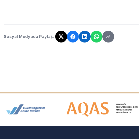
Sosyal Medyada Paylaş:
Bağlantı kopyalandı!
Akreditasyon ve Üyelik Logolar