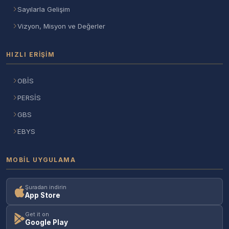
Sayılarla Gelişim
Vizyon, Misyon ve Değerler
HIZLI ERIŞIM
OBİS
PERSİS
GBS
EBYS
MOBIL UYGULAMA
Şuradan indirin
App Store
Get it on
Google Play