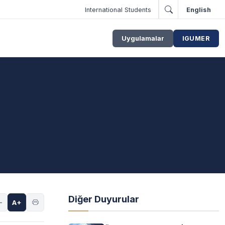
International Students
English
Uygulamalar
IGUMER
Diğer Duyurular
-
A+