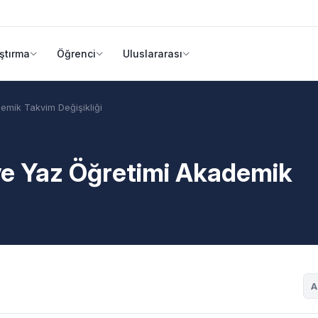
ştırma
Öğrenci
Uluslararası
emik Takvim Değişikliği
ve Yaz Öğretimi Akademik
A