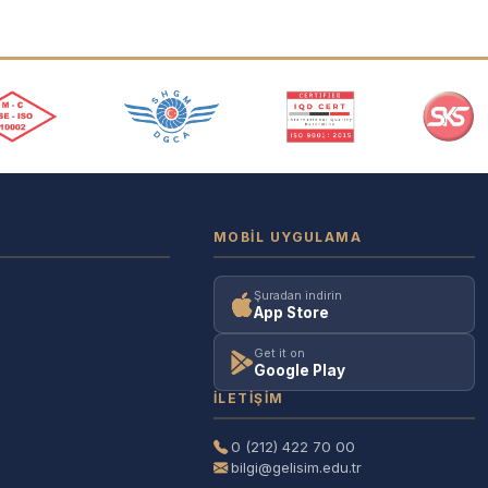
MOBIL UYGULAMA
Şuradan indirin
App Store
Get it on
Google Play
İLETIŞIM
0 (212) 422 70 00
bilgi@gelisim.edu.tr