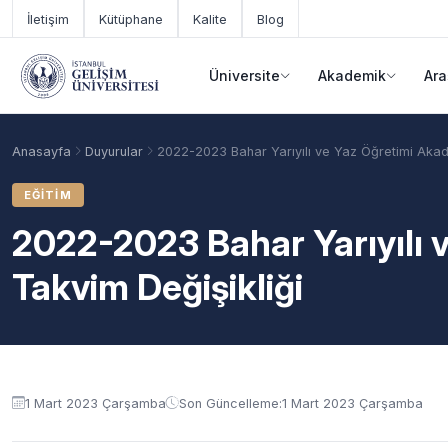
Ana içeriğe geç
İletişim
Kütüphane
Kalite
Blog
Üniversite
Akademik
Ara
Anasayfa
Duyurular
2022-2023 Bahar Yarıyılı ve Yaz Öğretimi Akad
EĞITIM
2022-2023 Bahar Yarıyılı 
Takvim Değişikliği
Duyuru içeriği
Akademik Takvim
Burslar
Taban Puanlar
1 Mart 2023 Çarşamba
Son Güncelleme:
1 Mart 2023 Çarşamba