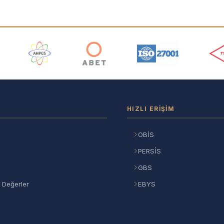
ı
HIZLI ERIŞIM
OBİS
PERSİS
GBS
 Değerler
EBYS