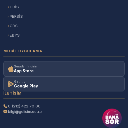
OBİS
PERSİS
GBS
EBYS
MOBIL UYGULAMA
Şuradan indirin
App Store
Get it on
Google Play
İLETIŞIM
0 (212) 422 70 00
bilgi@gelisim.edu.tr