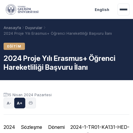
Ana içeriğe geç
English
Anasayfa
Duyurular
2024 Proje Yılı Erasmus+ Öğrenci Hareketliliği Başvuru İlanı
EĞITIM
2024 Proje Yılı Erasmus+ Öğrenci
Hareketliliği Başvuru İlanı
Duyuru içeriği
15 Nisan 2024 Pazartesi
Akademik Takvim
Burslar
Taban Puanlar
A-
A+
2024 Sözleşme Dönemi 2024-1-TR01-KA131-HED-