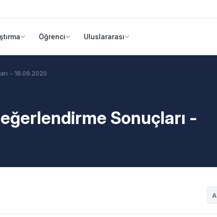
ştırma
Öğrenci
Uluslararası
arı - 18.09.2020
Değerlendirme Sonuçları -
A