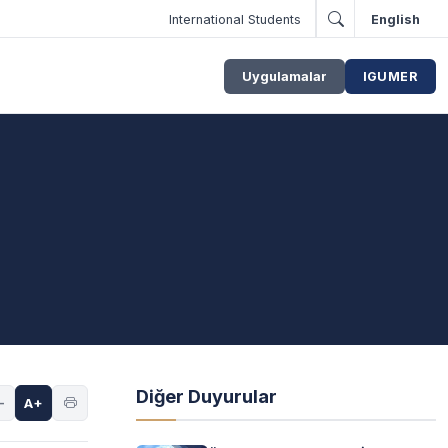
International Students
English
Uygulamalar
IGUMER
Diğer Duyurular
-
A+