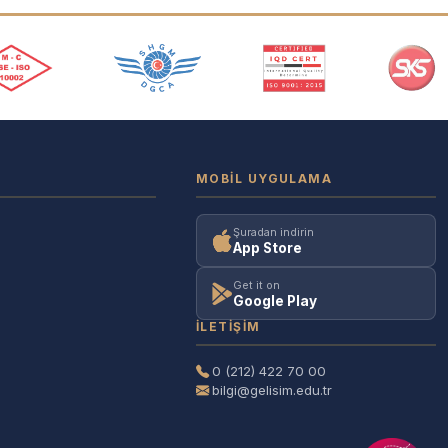
MOBIL UYGULAMA
Şuradan indirin
App Store
Get it on
Google Play
İLETIŞIM
0 (212) 422 70 00
bilgi@gelisim.edu.tr