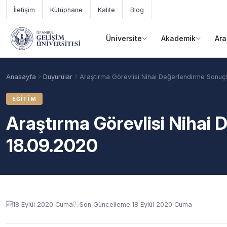
Ana içeriğe geç
İletişim
Kütüphane
Kalite
Blog
Üniversite
Akademik
Ara
Anasayfa
Duyurular
Araştırma Görevlisi Nihai Değerlendirme Sonuçl
EĞITIM
Araştırma Görevlisi Nihai 
18.09.2020
Duyuru içeriği
Akademik Takvim
Burslar
Taban Puanlar
18 Eylül 2020 Cuma
Son Güncelleme:
18 Eylül 2020 Cuma