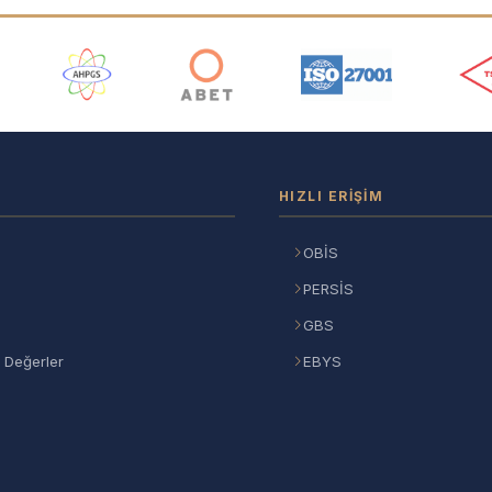
ı
HIZLI ERIŞIM
OBİS
PERSİS
GBS
 Değerler
EBYS