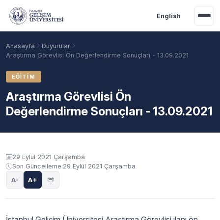
Ana içeriğe geç
English
Anasayfa
Duyurular
Araştırma Görevlisi Ön Değerlendirme Sonuçları - 13.09.2021
EĞITIM
Araştırma Görevlisi Ön
Değerlendirme Sonuçları - 13.09.2021
Duyuru içeriği
29 Eylül 2021 Çarşamba
Son Güncelleme:
29 Eylül 2021 Çarşamba
Akademik Takvim
Burslar
Taban Puanlar
A-
A+
İstanbul Gelişim Üniversitesi Araştırma Görevlisi ilanı ön