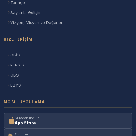
Tarihçe
Sayılarla Gelişim
Vizyon, Misyon ve Değerler
HIZLI ERIŞIM
OBİS
PERSİS
GBS
EBYS
MOBIL UYGULAMA
Şuradan indirin
App Store
Get it on