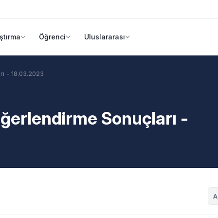
ştırma
Öğrenci
Uluslararası
rı - 18.03.2023
eğerlendirme Sonuçları -
A