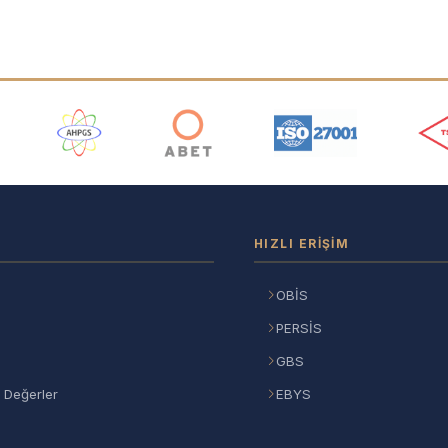
ı
HIZLI ERIŞIM
OBİS
PERSİS
GBS
 Değerler
EBYS