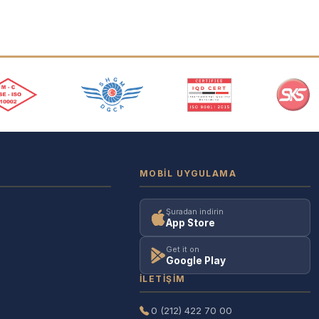
MOBIL UYGULAMA
Şuradan indirin
App Store
Get it on
Google Play
İLETIŞIM
0 (212) 422 70 00