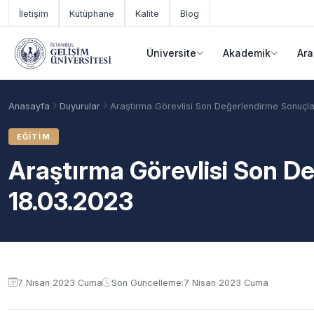
Ana içeriğe geç
İletişim
Kütüphane
Kalite
Blog
Üniversite
Akademik
Ara
Anasayfa
Duyurular
Araştırma Görevlisi Son Değerlendirme Sonuçla
EĞITIM
Araştırma Görevlisi Son D
18.03.2023
Duyuru içeriği
Akademik Takvim
Burslar
Taban Puanlar
7 Nisan 2023 Cuma
Son Güncelleme:
7 Nisan 2023 Cuma