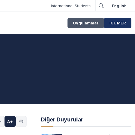
International Students
English
Uygulamalar
IGUMER
Diğer Duyurular
-
A+