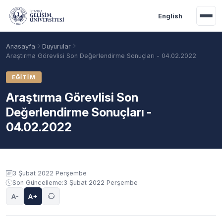
Ana içeriğe geç
English
Anasayfa
Duyurular
Araştırma Görevlisi Son Değerlendirme Sonuçları - 04.02.2022
EĞITIM
Araştırma Görevlisi Son
Değerlendirme Sonuçları -
04.02.2022
Akademik Takvim
Burslar
Taban Puanlar
Duyuru içeriği
3 Şubat 2022 Perşembe
Son Güncelleme:
3 Şubat 2022 Perşembe
A-
A+