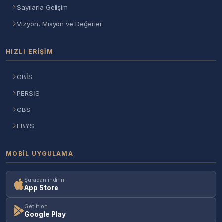
Sayılarla Gelişim
Vizyon, Misyon ve Değerler
HIZLI ERIŞIM
OBİS
PERSİS
GBS
EBYS
MOBIL UYGULAMA
Şuradan indirin
App Store
Get it on
Google Play