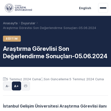
Ana içeriğe geç
English
Anasayfa
Duyurular
Araştırma Görevlisi Son Değerlendirme Sonuçları-05.06.2024
EĞITIM
Araştırma Görevlisi Son
Değerlendirme Sonuçları-05.06.2024
Duyuru içeriği
5 Temmuz 2024 Cuma
Son Güncelleme:
5 Temmuz 2024 Cuma
Akademik Takvim
Burslar
Taban Puanlar
A-
A+
İstanbul Gelişim Üniversitesi Araştırma Görevlisi ilanı