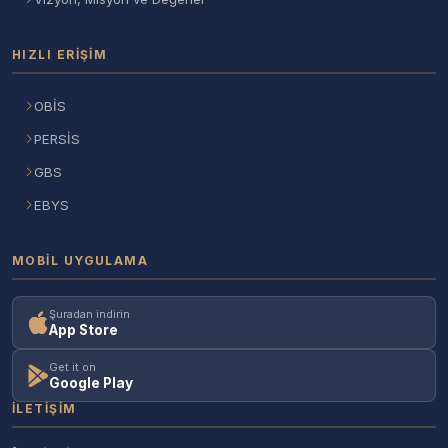
HIZLI ERIŞIM
OBİS
PERSİS
GBS
EBYS
MOBIL UYGULAMA
Şuradan indirin
App Store
Get it on
Google Play
İLETIŞIM