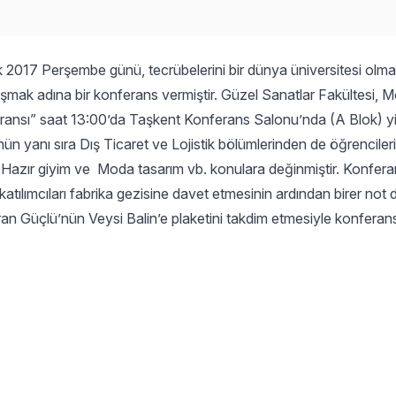
ık 2017 Perşembe günü, tecrübelerini bir dünya üniversitesi olm
laşmak adına bir konferans vermiştir. Güzel Sanatlar Fakültesi, 
ransı” saat 13:00’da Taşkent Konferans Salonu’nda (A Blok) 
ün yanı sıra Dış Ticaret ve Lojistik bölümlerinden de öğrencilerin
l, Hazır giyim ve Moda tasarım vb. konulara değinmiştir. Konfera
tılımcıları fabrika gezisine davet etmesinin ardından birer not d
an Güçlü’nün Veysi Balin’e plaketini takdim etmesiyle konfera