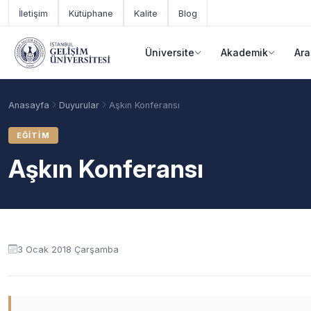
Ana içeriğe geç
İletişim
Kütüphane
Kalite
Blog
Üniversite
Akademik
Ara
Anasayfa
Duyurular
Aşkın Konferansı
EĞITIM
Aşkın Konferansı
Duyuru içeriği
3 Ocak 2018 Çarşamba
Akademik Takvim
Burslar
Taban Puanlar