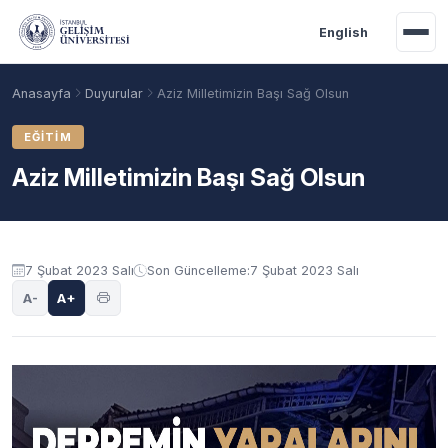
Ana içeriğe geç
English
Anasayfa
Duyurular
Aziz Milletimizin Başı Sağ Olsun
EĞITIM
Aziz Milletimizin Başı Sağ Olsun
Duyuru içeriği
7 Şubat 2023 Salı
Son Güncelleme:
7 Şubat 2023 Salı
A-
A+
Akademik Takvim
Burslar
Taban Puanlar