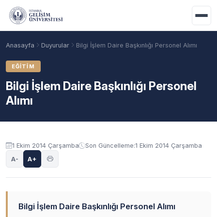
Ana içeriğe geç
Anasayfa
Duyurular
Bilgi İşlem Daire Başkınlığı Personel Alımı
EĞITIM
Bilgi İşlem Daire Başkınlığı Personel
Alımı
Duyuru içeriği
1 Ekim 2014 Çarşamba
Son Güncelleme:
1 Ekim 2014 Çarşamba
A-
A+
Akademik Takvim
Burslar
Taban Puanlar
Bilgi İşlem Daire Başkınlığı Personel Alımı