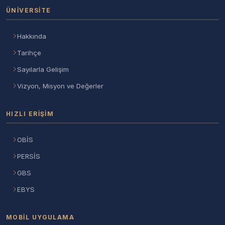
ÜNIVERSITE
Hakkında
Tarihçe
Sayılarla Gelişim
Vizyon, Misyon ve Değerler
HIZLI ERIŞIM
OBİS
PERSİS
GBS
EBYS
MOBIL UYGULAMA