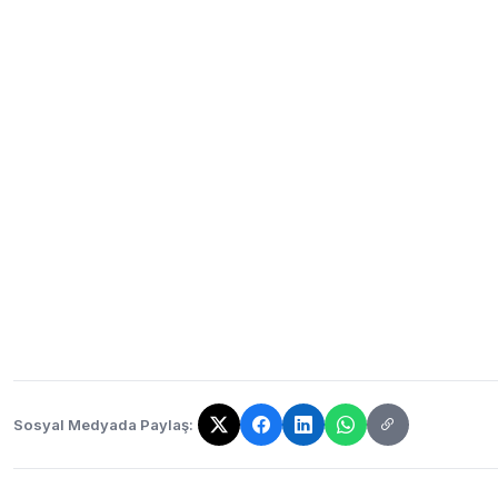
Sosyal Medyada Paylaş:
Bağlantı kopyalandı!