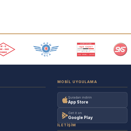
MOBIL UYGULAMA
Şuradan indirin
App Store
Get it on
Google Play
İLETIŞIM