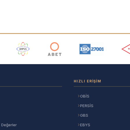
ı
HIZLI ERIŞIM
OBİS
PERSİS
GBS
 Değerler
EBYS