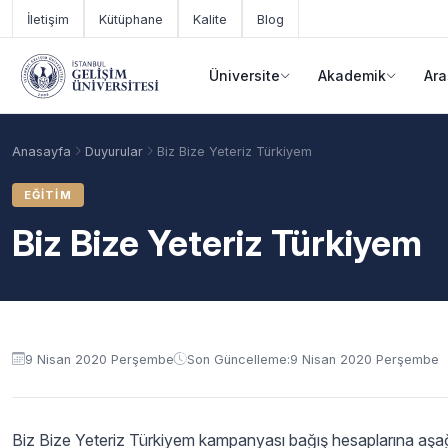
Ana içeriğe geç
İletişim
Kütüphane
Kalite
Blog
Üniversite
Akademik
Ara
Anasayfa
Duyurular
Biz Bize Yeteriz Türkiyem
EĞITIM
Biz Bize Yeteriz Türkiyem
Duyuru içeriği
9 Nisan 2020 Perşembe
Son Güncelleme:
9 Nisan 2020 Perşembe
Akademik Takvim
Burslar
Taban Puanlar
Biz Bize Yeteriz Türkiyem kampanyası bağış hesaplarına aşağı