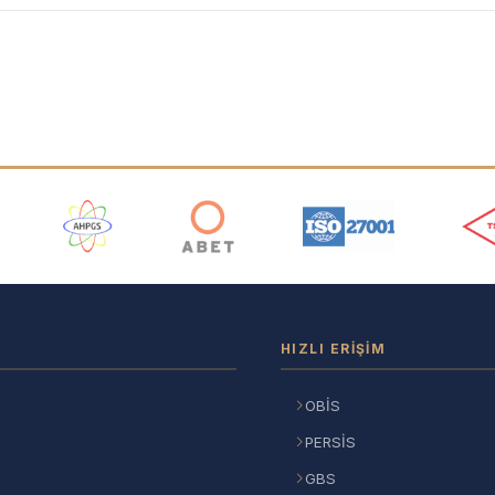
ı
HIZLI ERIŞIM
OBİS
PERSİS
GBS