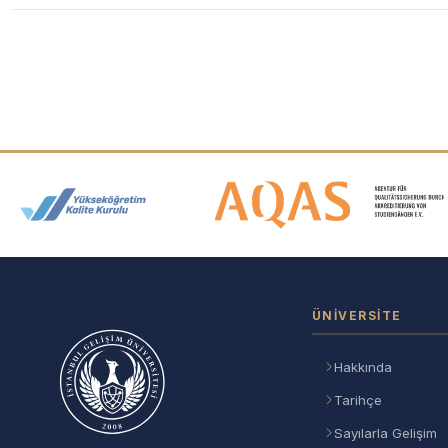
Akreditasyon ve Üyelik Logolar
ÜNIVERSITE
Hakkında
Tarihçe
Sayılarla Gelişim