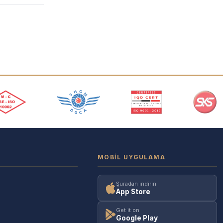
MOBIL UYGULAMA
Şuradan indirin
App Store
Get it on
Google Play