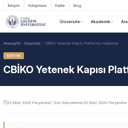
Ana içeriğe geç
İletişim
Kütüphane
Kalite
Blog
Üniversite
Akademik
Ara
Anasayfa
Duyurular
CBİKO Yetenek Kapısı Platformu Hakkında
EĞITIM
CBİKO Yetenek Kapısı Pla
Duyuru içeriği
22 Ekim 2020 Perşembe
Son Güncelleme:
22 Ekim 2020 Perşembe
Akademik Takvim
Burslar
Taban Puanlar