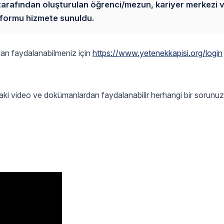
arafından oluşturulan öğrenci/mezun, kariyer merkezi 
tformu hizmete sunuldu.
ndan faydalanabilmeniz için
https://www.yetenekkapisi.org/login
ğıdaki video ve dokümanlardan faydalanabilir herhangi bir sorunu