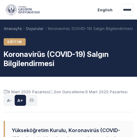
Ana içeriğe geç
English
Anasayfa
Duyurular
Koronavirüs (COVID-19) Salgın Bilgilendirmesi
EĞITIM
Koronavirüs (COVID-19) Salgın
Bilgilendirmesi
Duyuru içeriği
9 Mart 2020 Pazartesi
Son Güncelleme:
9 Mart 2020 Pazartesi
A-
A+
Akademik Takvim
Burslar
Taban Puanlar
Yükseköğretim Kurulu, Koronavirüs (COVID-