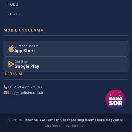
GBS
EBYS
MOBIL UYGULAMA
Şuradan indirin
App Store
Get it on
Google Play
İLETIŞIM
0 (212) 422 70 00
bilgi@gelisim.edu.tr
2026 ©
İstanbul Gelişim Üniversitesi Bilgi İşlem Daire Başkanlığı
tarafından hazırlanmıştır.