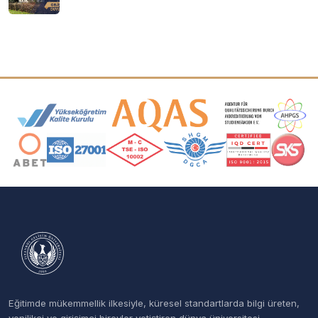
Akreditasyon ve Üyelik Logoları
Eğitimde mükemmellik ilkesiyle, küresel standartlarda bilgi üreten,