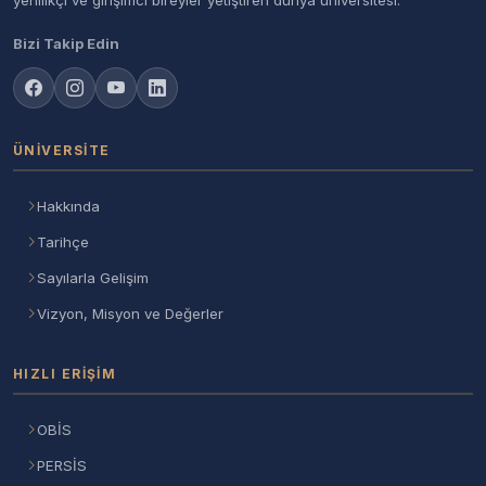
yenilikçi ve girişimci bireyler yetiştiren dünya üniversitesi.
Bizi Takip Edin
ÜNIVERSITE
Hakkında
Tarihçe
Sayılarla Gelişim
Vizyon, Misyon ve Değerler
HIZLI ERIŞIM
OBİS
PERSİS