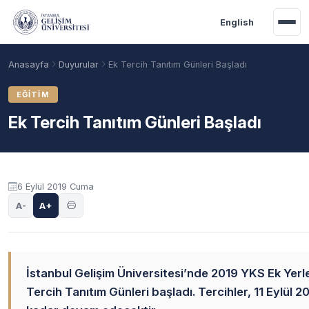
Ana içeriğe geç
English
Anasayfa
Duyurular
Ek Tercih Tanıtım Günleri Başladı
EĞITIM
Ek Tercih Tanıtım Günleri Başladı
Duyuru içeriği
6 Eylül 2019 Cuma
A-
A+
Akademik Takvim
Burslar
Taban Puanlar
İstanbul Gelişim Üniversitesi’nde 2019 YKS Ek Yerl
Tercih Tanıtım Günleri başladı. Tercihler, 11 Eylül 2