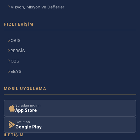
Vizyon, Misyon ve Değerler
HIZLI ERIŞIM
OBİS
PERSİS
GBS
EBYS
MOBIL UYGULAMA
Şuradan indirin
App Store
Get it on
Google Play
İLETIŞIM