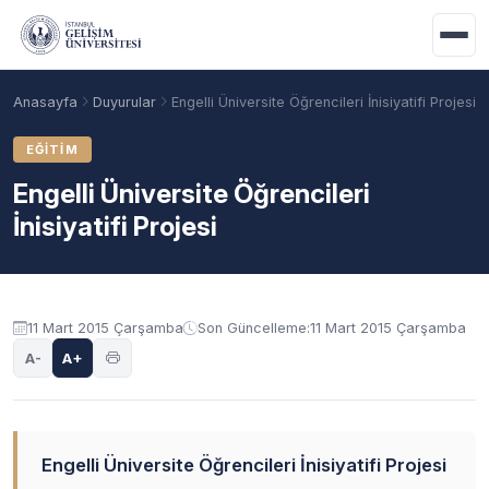
Ana içeriğe geç
Anasayfa
Duyurular
Engelli Üniversite Öğrencileri İnisiyatifi Projesi
EĞITIM
Engelli Üniversite Öğrencileri
İnisiyatifi Projesi
Duyuru içeriği
11 Mart 2015 Çarşamba
Son Güncelleme:
11 Mart 2015 Çarşamba
A-
A+
Akademik Takvim
Burslar
Taban Puanlar
Engelli Üniversite Öğrencileri İnisiyatifi Projesi