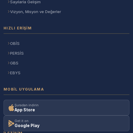
Sayılarla Gelişim
Vizyon, Misyon ve Değerler
HIZLI ERIŞIM
OBİS
PERSİS
GBS
EBYS
MOBIL UYGULAMA
Şuradan indirin
App Store
Get it on
Google Play