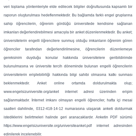
veri toplama yöntemleriyle elde edilecek bilgiler doğrultusunda kapsamlı bir
raporun oluşturulması hedeflenmektedir. Bu bağlamda farklı engel gruplarına
sahip öğrencilerin, öğrenim gördüğü üniversitede kendisine sağlanan
imkanları değerlendirebilmesi amacıyla bir anket düzenlenmektedir. Bu anket;
üniversitelerin engelli öğrencilere sunmuş olduğu imkanların öğrenim gören
öğrenciler tarafından değerlendirilmesine, öğrencilerin düzenlemeye
gereksinim duyduğu konular hakkında üniversitelere geribildirimde
bulunulmasına ve üniversite tercih döneminde bulunan engelli öğrencilerin
üniversitelerin erişilebilirliği hakkında bilgi sahibi olmasına katkı sunması
beklenmektedir. Anket online ortamda doldurulmakta olup;
www.engelsizuniversite.org/anket internet adresi üzerinden erişim
sağlanmaktadır. İnternet imkanı olmayan engelli öğrenciler, hafta içi mesai
saatleri dahilinde, 0312-418-14-12 numarasına ulaşarak anketi doldurmak
istediklerini belirtmeleri halinde geri aranacaklardır. Anketin PDF sürümü
https://www.engelsizuniversite.org/universiteanket.pdf internet adresinden
edinilerek incelenebilir.