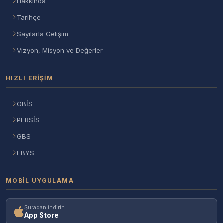
Hakkında
Tarihçe
Sayılarla Gelişim
Vizyon, Misyon ve Değerler
HIZLI ERIŞIM
OBİS
PERSİS
GBS
EBYS
MOBIL UYGULAMA
Şuradan indirin
App Store