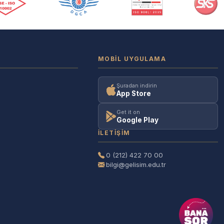
MOBIL UYGULAMA
Şuradan indirin
App Store
Get it on
Google Play
İLETIŞIM
0 (212) 422 70 00
bilgi@gelisim.edu.tr