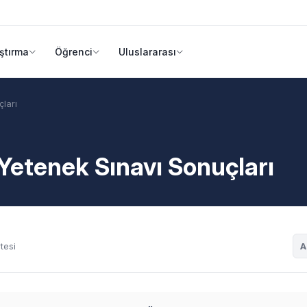
ştırma
Öğrenci
Uluslararası
ları
Yetenek Sınavı Sonuçları
A
tesi