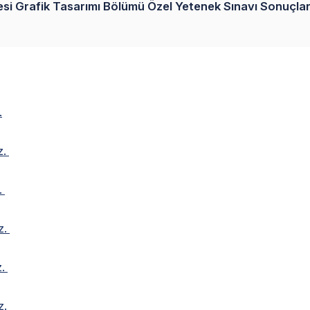
tesi Grafik Tasarımı Bölümü Özel Yetenek Sınavı Sonuçlar
.
ız.
z.
ız.
z.
ız.