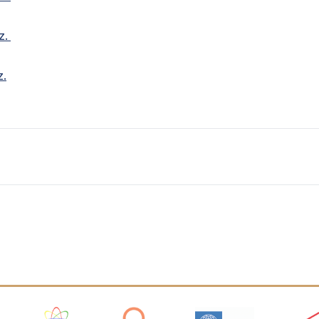
ız.
z.