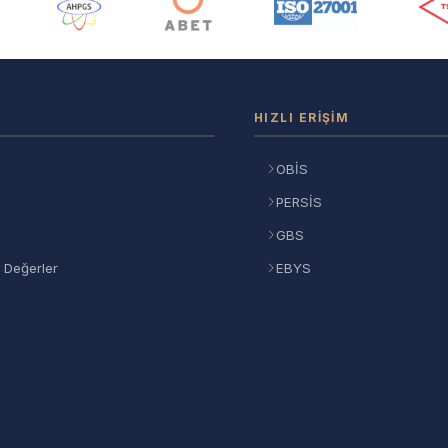
ı
HIZLI ERIŞIM
OBİS
PERSİS
GBS
 Değerler
EBYS