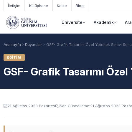
Ana içeriğe geç
İletişim
Kütüphane
Kalite
Blog
Üniversite
Akademik
Ara
Anasayfa
Duyurular
GSF- Grafik Tasarımı Özel Yetenek Sınavı Sonuç
EĞITIM
GSF- Grafik Tasarımı Özel 
Duyuru içeriği
21 Ağustos 2023 Pazartesi
Son Güncelleme:
21 Ağustos 2023 Pazar
Akademik Takvim
Burslar
Taban Puanlar