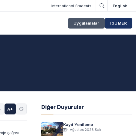
International Students
English
Uygulamalar
IGUMER
Diğer Duyurular
-
A+
Kayıt Yenileme
4 Ağustos 2026 Salı
roje çağrısı