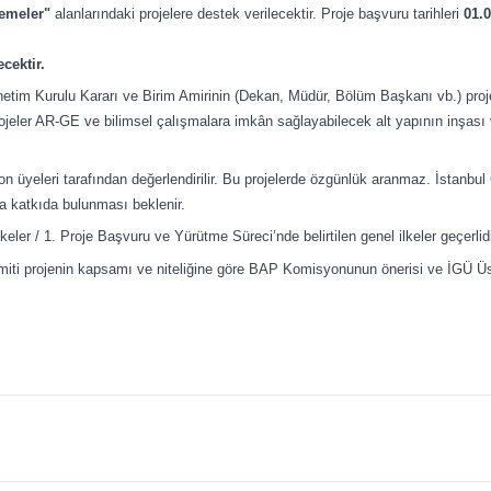
zemeler"
alanlarındaki projelere destek verilecektir. Proje başvuru tarihleri
01.0
ecektir.
önetim Kurulu Kararı ve Birim Amirinin (Dekan, Müdür, Bölüm Başkanı vb.) proj
eler AR-GE ve bilimsel çalışmalara imkân sağlayabilecek alt yapının inşası
 üyeleri tarafından değerlendirilir. Bu projelerde özgünlük aranmaz. İstanbul
na katkıda bulunması beklenir.
ler / 1. Proje Başvuru ve Yürütme Süreci’nde belirtilen genel ilkeler geçerlidi
imiti projenin kapsamı ve niteliğine göre BAP Komisyonunun önerisi ve İGÜ Üs