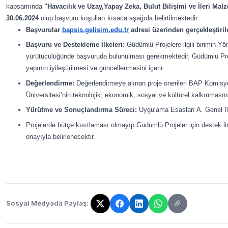
kapsamında
"Havacılık ve Uzay,Yapay Zeka, Bulut Bilişimi ve İleri Mal
30.06.2024
olup başvuru koşulları kısaca aşağıda belirtilmektedir:
Başvurular
bapsis.gelisim.edu.
tr
adresi üzerinden gerçekleştiril
Başvuru ve Destekleme İlkeleri:
Güdümlü Projelere ilgili birimin Y
yürütücülüğünde başvuruda bulunulması gerekmektedir. Güdümlü Proj
yapının iyileştirilmesi ve güncellenmesini içerir.
Değerlendirme:
Değerlendirmeye alınan proje önerileri BAP Komisyon
Üniversitesi’nin teknolojik, ekonomik, sosyal ve kültürel kalkınması
Yürütme ve Sonuçlandırma Süreci:
Uygulama Esasları A. Genel İlke
Projelerde bütçe kısıtlaması olmayıp Güdümlü Projeler için destek l
onayıyla belirlenecektir.
Sosyal Medyada Paylaş:
Bağlantı kopyalandı!