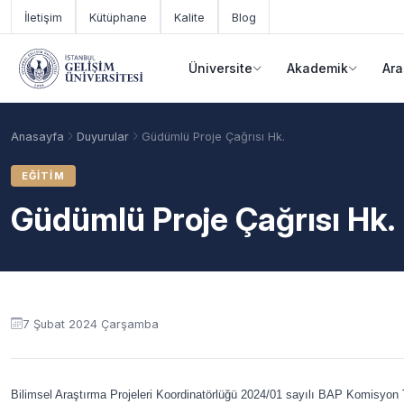
Ana içeriğe geç
İletişim
Kütüphane
Kalite
Blog
Üniversite
Akademik
Ara
Anasayfa
Duyurular
Güdümlü Proje Çağrısı Hk.
EĞITIM
Güdümlü Proje Çağrısı Hk.
Duyuru içeriği
7 Şubat 2024 Çarşamba
Akademik Takvim
Burslar
Taban Puanlar
Bilimsel Araştırma Projeleri Koordinatörlüğü 2024/01 sayılı BAP Komisyon 