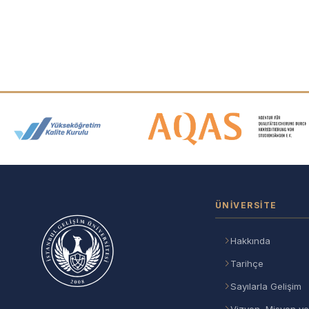
Akreditasyon ve Üyelik Logolar
ÜNIVERSITE
Hakkında
Tarihçe
Sayılarla Gelişim
Vizyon, Misyon ve