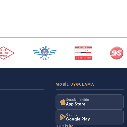
MOBIL UYGULAMA
Şuradan indirin
App Store
Get it on
Google Play
İLETIŞIM