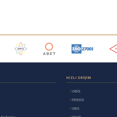
ı
HIZLI ERIŞIM
OBİS
PERSİS
GBS
 Değerler
EBYS