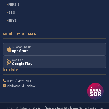
PERSİS
GBS
EBYS
MOBIL UYGULAMA
Şuradan indirin
App Store
Get it on
Google Play
İLETIŞIM
0 (212) 422 70 00
bilgi@gelisim.edu.tr
2026 ©
İstanbul Gelişim Üniversitesi Bilgi İşlem Daire Başkanlığı