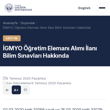
Ana içeriğe geç
English
Anasayfa
Duyurular
İGMYO Öğretim Elemanı Alımı İlanı Bilim Sınavları Hakkında
EĞITIM
İGMYO Öğretim Elemanı Alımı İlanı
Bilim Sınavları Hakkında
Duyuru içeriği
6 Temmuz 2020 Pazartesi
Son Güncelleme:
6 Temmuz 2020 Pazartesi
Akademik Takvim
Burslar
Taban Puanlar
A-
A+
02.03.2020 tarih 31056 sayılı ve 25.03.2020 tarih 31079