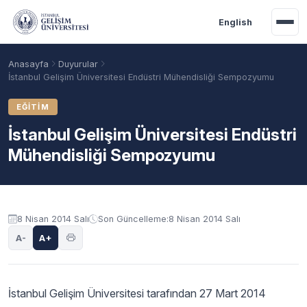
Ana içeriğe geç
English
Anasayfa
Duyurular
İstanbul Gelişim Üniversitesi Endüstri Mühendisliği Sempozyumu
EĞITIM
İstanbul Gelişim Üniversitesi Endüstri
Mühendisliği Sempozyumu
Duyuru içeriği
8 Nisan 2014 Salı
Son Güncelleme:
8 Nisan 2014 Salı
Akademik Takvim
Burslar
Taban Puanlar
A-
A+
İstanbul Gelişim Üniversitesi tarafından 27 Mart 2014