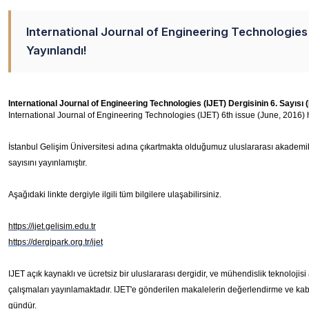
International Journal of Engineering Technologies 
Yayınlandı!
International Journal of Engineering Technologies (IJET) 6th issue (June, 2016)
İstanbul Gelişim Üniversitesi adına çıkartmakta olduğumuz uluslararası akademik
sayısını yayınlamıştır.
Aşağıdaki linkte dergiyle ilgili tüm bilgilere ulaşabilirsiniz.
https://ijet.gelisim.edu.tr
https://dergipark.org.
tr/ijet
IJET açık kaynaklı ve ücretsiz bir uluslararası dergidir, ve mühendislik teknolojis
çalışmaları yayınlamaktadır. IJET'e gönderilen makalelerin değerlendirme ve k
gündür.