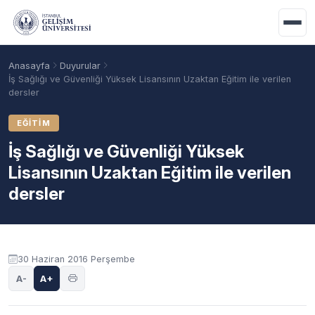
Ana içeriğe geç
Anasayfa
Duyurular
İş Sağlığı ve Güvenliği Yüksek Lisansının Uzaktan Eğitim ile verilen
dersler
EĞITIM
İş Sağlığı ve Güvenliği Yüksek
Lisansının Uzaktan Eğitim ile verilen
dersler
Akademik Takvim
Burslar
Taban Puanlar
Duyuru içeriği
30 Haziran 2016 Perşembe
A-
A+