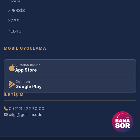
OBİS
PERSİS
GBS
EBYS
MOBIL UYGULAMA
Şuradan indirin
App Store
Get it on
Google Play
İLETIŞIM
0 (212) 422 70 00
bilgi@gelisim.edu.tr