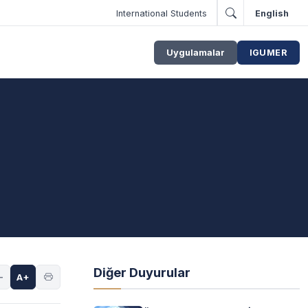
International Students
English
Uygulamalar
IGUMER
Diğer Duyurular
-
A+