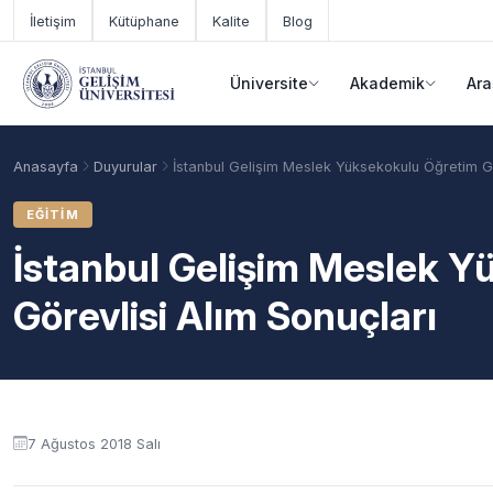
Ana içeriğe geç
İletişim
Kütüphane
Kalite
Blog
Üniversite
Akademik
Ara
Anasayfa
Duyurular
İstanbul Gelişim Meslek Yüksekokulu Öğretim Gö
EĞITIM
İstanbul Gelişim Meslek 
Görevlisi Alım Sonuçları
Duyuru içeriği
Akademik Takvim
Burslar
Taban Puanlar
7 Ağustos 2018 Salı