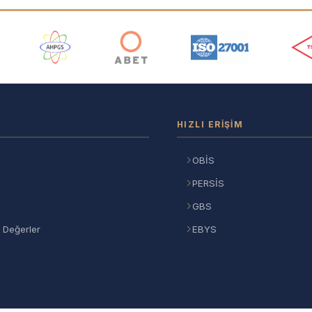
ı
HIZLI ERIŞIM
OBİS
PERSİS
GBS
 Değerler
EBYS