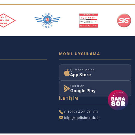
MOBIL UYGULAMA
Şuradan indirin
App Store
Get it on
Google Play
İLETIŞIM
0 (212) 422 70 00
bilgi@gelisim.edu.tr