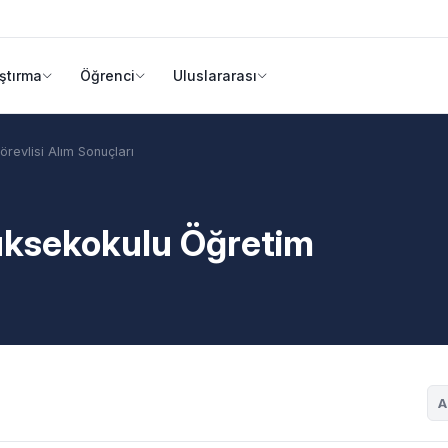
ştırma
Öğrenci
Uluslararası
revlisi Alım Sonuçları
Yüksekokulu Öğretim
A