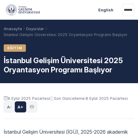
Ana içeriğe geç
English
Anasayfa
Duyurular
İstanbul Gelişim Üniversitesi 2025 Oryantasyon Programı Başlıyor
EĞITIM
İstanbul Gelişim Üniversitesi 2025
Oryantasyon Programı Başlıyor
Duyuru içeriği
8 Eylül 2025 Pazartesi
Son Güncelleme:
8 Eylül 2025 Pazartesi
Akademik Takvim
Burslar
Taban Puanlar
A-
A+
İstanbul Gelişim Üniversitesi (İGÜ), 2025-2026 akademik