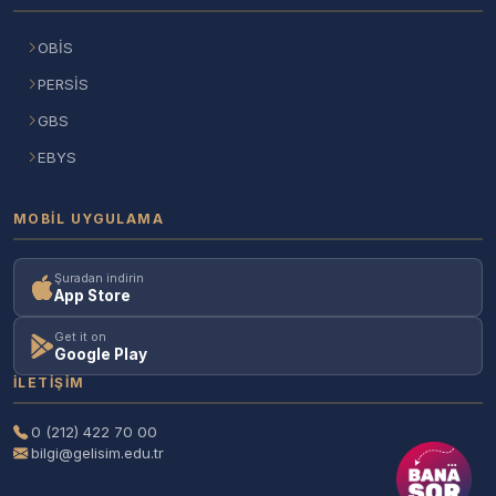
OBİS
PERSİS
GBS
EBYS
MOBIL UYGULAMA
Şuradan indirin
App Store
Get it on
Google Play
İLETIŞIM
0 (212) 422 70 00
bilgi@gelisim.edu.tr