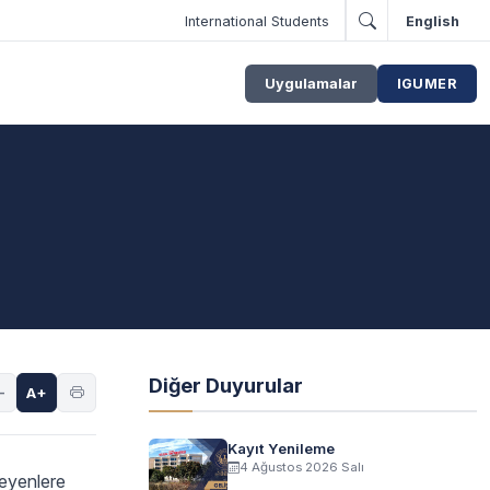
International Students
English
Uygulamalar
IGUMER
Diğer Duyurular
-
A+
Kayıt Yenileme
4 Ağustos 2026 Salı
teyenlere