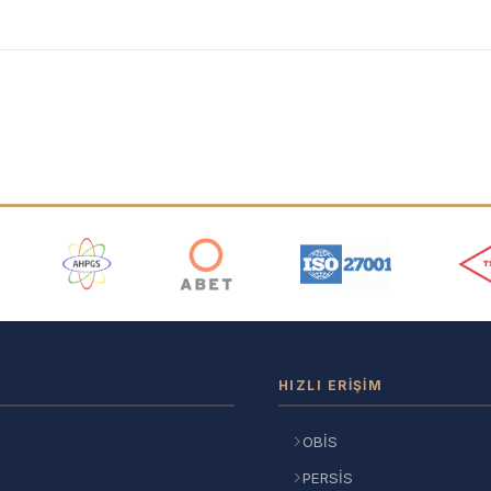
ı
HIZLI ERIŞIM
OBİS
PERSİS