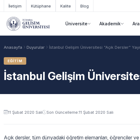
Ana içeriğe geç
İletişim
Kütüphane
Kalite
Blog
Üniversite
Akademik
Ara
Anasayfa
Duyurular
İstanbul Gelişim Üniversitesi "Açık Dersler" Yay
EĞITIM
İstanbul Gelişim Üniversite
Duyuru içeriği
11 Şubat 2020 Salı
Son Güncelleme:
11 Şubat 2020 Salı
Akademik Takvim
Burslar
Taban Puanlar
Açık dersler, tüm dünyadaki öğretim elemanları, öğrenciler ve f