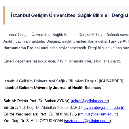
İstanbul Gelişim Üniversitesi Sağlık Bilimleri Dergi
İstanbul Gelişim Üniversitesi Sağlık Bilimleri Dergisi 2017 yılı üçüncü sayı
Aralık) yayınlanmaktadır.
Dergimiz sağlık bilimleri alan indeksi
Türkiye Atı
Harmanlama Projesi
tarafından arşivlenmektedir.
Dergi bilgileri ve son sa
Emeği geçenlere teşekkür eder, hayırlı olmasını diler, saygılar sunarız.
İstanbul Gelişim Üniversitesi Sağlık Bilimleri Dergisi
(IGUSABDER)
Istanbul Gelisim University Journal of Health Sciences
Sahibi:
Rektör Prof. Dr. Burhan AYKAÇ (
rektor@gelisim.edu.tr
)
Editörü:
Yrd. Doç. Dr. Abdullah Yüksel BARUT
(
aybarut
@gelisim.edu.tr
)
Editör Yardımcıları:
Prof. Dr. Rıfat MUTUŞ (
rmutus@gelisim.edu.tr
)
Yrd. Doç. Dr. S. Arda ÖZTÜRKCAN
(
sozturkcan@gelisim.
edu.tr
)