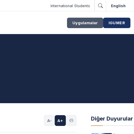
International Students
English
Uygulamalar
IGUMER
Diğer Duyurular
A-
A+