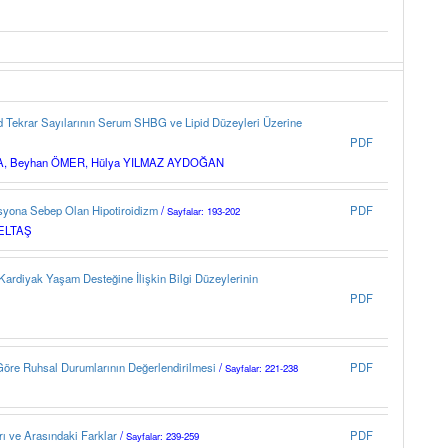
Tekrar Sayılarının Serum SHBG ve Lipid Düzeyleri Üzerine
PDF
, Beyhan ÖMER, Hülya YILMAZ AYDOĞAN
syona Sebep Olan Hipotiroidizm
/
PDF
Sayfalar: 193-202
ZELTAŞ
Kardiyak Yaşam Desteğine İlişkin Bilgi Düzeylerinin
PDF
Göre Ruhsal Durumlarının Değerlendirilmesi
/
PDF
Sayfalar: 221-238
ı ve Arasındaki Farklar
/
PDF
Sayfalar: 239-259