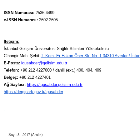
ISSN Numarası:
2536-4499
e-ISSN Numarası:
2602-2605
İletişim:
İstanbul Gelişim Üniversitesi Sağlık Bilimleri Yüksekokulu -
Cihangir Mah.
Şehit
J. Kom. Er Hakan Öner Sk. No: 1 34310 Avcılar / İstan
E-Posta:
igusabder@gelisim.edu
.tr
Telefon:
+90 212 4227000 / dahili (ext.) 400,
404, 409
Belgeç:
+90 212 4227401
Ağ Sayfası:
https://igusabder.geli
sim.edu.tr
https://dergipark.gov.tr/igusab
der
Sayı: 3 - 2017 (Aralık)