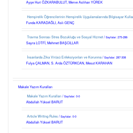
Ayşe Huri ÖZKARABULUT, Merve Aslıhan YÜREK
Hemşirelik Öğrencilerinin Hemşirelik Uygulamalarında Bilgisayar Kullan
Funda KARADAĞLI, Aslı GENÇ
Travma Sonrası Stres Bozukluğu ve Sosyal Hizmet
/
Sayfalar: 275-286
Sayra LOTFİ, Mehmet BAŞCILLAR
İnsanlarda Zika Virüsü Enfeksiyonları ve Korunma
/
Sayfalar: 287-308
Fulya ÇALMAN, S. Arda ÖZTÜRKCAN, Mesut KARAHAN
Makale Yazım Kuralları
Makale Yazım Kuralları
/
Sayfalar: 0-0
Abdullah Yüksel BARUT
Article Writing Rules
/
Sayfalar: 0-0
Abdullah Yüksel BARUT