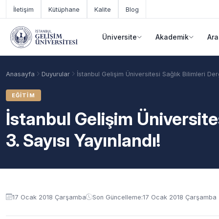
Ana içeriğe geç
İletişim
Kütüphane
Kalite
Blog
Üniversite
Akademik
Ara
Anasayfa
Duyurular
İstanbul Gelişim Üniversitesi Sağlık Bilimleri Der
EĞITIM
İstanbul Gelişim Üniversites
3. Sayısı Yayınlandı!
Duyuru içeriği
Akademik Takvim
Burslar
Taban Puanlar
17 Ocak 2018 Çarşamba
Son Güncelleme:
17 Ocak 2018 Çarşamba