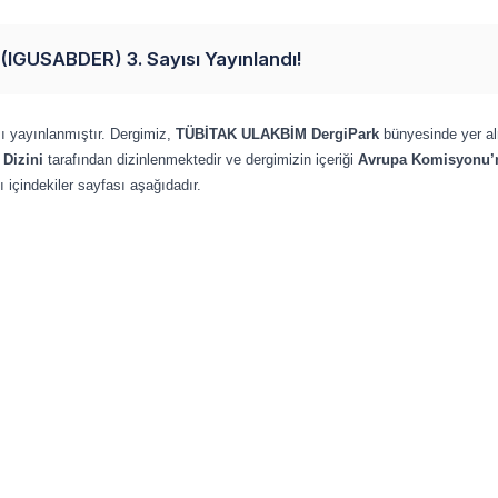
si (IGUSABDER) 3. Sayısı Yayınlandı!
sı yayınlanmıştır. Dergimiz,
TÜBİTAK ULAKBİM DergiPark
bünyesinde yer al
f Dizini
tarafından dizinlenmektedir ve dergimizin içeriği
Avrupa Komisyonu’n
yı içindekiler sayfası aşağıdadır.