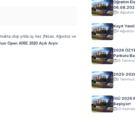
Öğretim El
06.08.202
6 Ağustos
Kayıt Yeni
4 Ağustos 
makta olup yılda üç kez (Nisan, Ağustos ve
un Open AIRE 2020 Açık Arşiv
2026 ÖZYE
Parkuru Ba
25 Temmuz
2025-2026
6 Temmuz 
İGÜ 2026 
Başlıyor!
23 Haziran