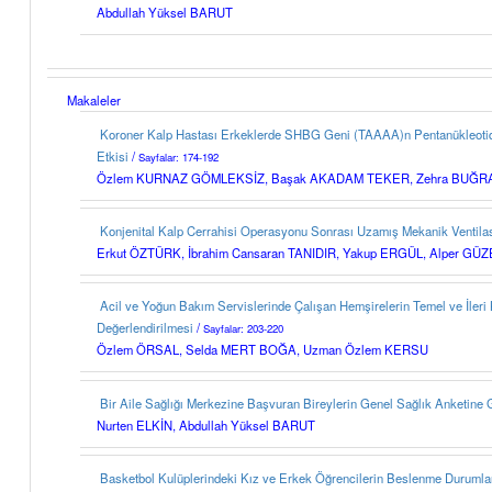
Abdullah Yüksel BARUT
Makaleler
Koroner Kalp Hastası Erkeklerde SHBG Geni (TAAAA)n Pentanükleotid 
Etkisi
/
Sayfalar: 174-192
Özlem KURNAZ GÖMLEKSİZ, Başak AKADAM TEKER, Zehra BUĞRA
Konjenital Kalp Cerrahisi Operasyonu Sonrası Uzamış Mekanik Ventila
Erkut ÖZTÜRK, İbrahim Cansaran TANIDIR, Yakup ERGÜL, Alper GÜ
Acil ve Yoğun Bakım Servislerinde Çalışan Hemşirelerin Temel ve İleri 
Değerlendirilmesi
/
Sayfalar: 203-220
Özlem ÖRSAL, Selda MERT BOĞA, Uzman Özlem KERSU
Bir Aile Sağlığı Merkezine Başvuran Bireylerin Genel Sağlık Anketine 
Nurten ELKİN, Abdullah Yüksel BARUT
Basketbol Kulüplerindeki Kız ve Erkek Öğrencilerin Beslenme Durumlar