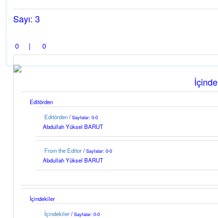
Sayı: 3
0 | 0
İçinde
Editörden
Editörden
/
Sayfalar: 0-0
Abdullah Yüksel BARUT
From the Editor
/
Sayfalar: 0-0
Abdullah Yüksel BARUT
İçindekiler
İçindekiler
/
Sayfalar: 0-0