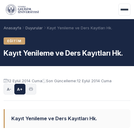
Ana içeriğe geç
Anasayfa
Duyurular
Kayıt Yenileme ve Ders Kayıtları Hk.
EĞITIM
Kayıt Yenileme ve Ders Kayıtları Hk.
Duyuru içeriği
12 Eylül 2014 Cuma
Son Güncelleme:
12 Eylül 2014 Cuma
A-
A+
Akademik Takvim
Burslar
Taban Puanlar
Kayıt Yenileme ve Ders Kayıtları Hk.