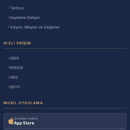
Tarihçe
Sayılarla Gelişim
Vizyon, Misyon ve Değerler
HIZLI ERIŞIM
OBİS
PERSİS
GBS
EBYS
MOBIL UYGULAMA
Şuradan indirin
App Store