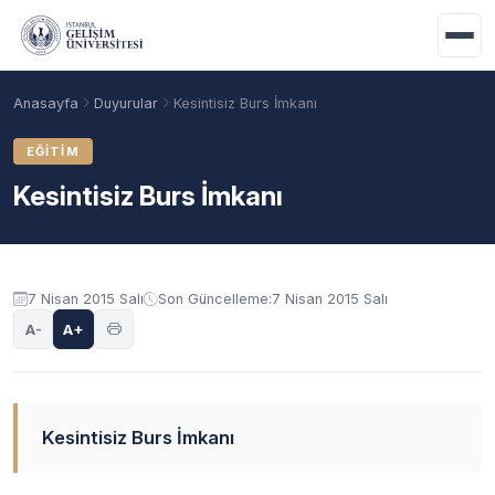
Ana içeriğe geç
Anasayfa
Duyurular
Kesintisiz Burs İmkanı
EĞITIM
Kesintisiz Burs İmkanı
Duyuru içeriği
7 Nisan 2015 Salı
Son Güncelleme:
7 Nisan 2015 Salı
A-
A+
Akademik Takvim
Burslar
Taban Puanlar
Kesintisiz Burs İmkanı