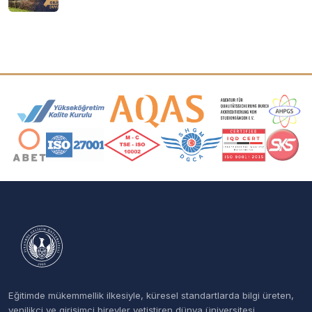
Akreditasyon ve Üyelik Logoları
Eğitimde mükemmellik ilkesiyle, küresel standartlarda bilgi üreten,
yenilikçi ve girişimci bireyler yetiştiren dünya üniversitesi.