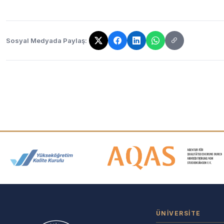
Sosyal Medyada Paylaş:
Bağlantı kopyalandı!
Akreditasyon ve Üyelik Logolar
ÜNIVERSITE