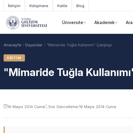
Ana içeriğe geç
İletişim
Kütüphane
Kalite
Blog
Üniversite
Akademik
Ara
Anasayfa
Duyurular
"Mimaride Tuğla Kullanımı" Çalıştayı
EĞITIM
"Mimaride Tuğla Kullanımı"
Duyuru içeriği
16 Mayıs 2014 Cuma
Son Güncelleme:
16 Mayıs 2014 Cuma
Akademik Takvim
Burslar
Taban Puanlar