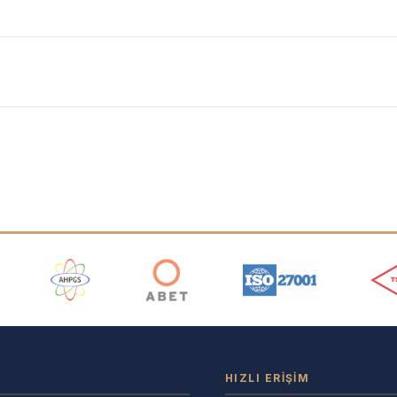
ı
HIZLI ERIŞIM