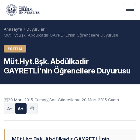
Ana içeriğe geç
Anasayfa
Duyurular
Müt.Hyt.Bşk. Abdülkadir GAYRETLİ'nin Öğrencilere Duyurusu
EĞITIM
Müt.Hyt.Bşk. Abdülkadir
GAYRETLİ'nin Öğrencilere Duyurusu
Duyuru içeriği
20 Mart 2015 Cuma
Son Güncelleme:
20 Mart 2015 Cuma
Akademik Takvim
Burslar
Taban Puanlar
A-
A+
Müt.Hyt.Bşk. Abdülkadir GAYRETLİ'nin