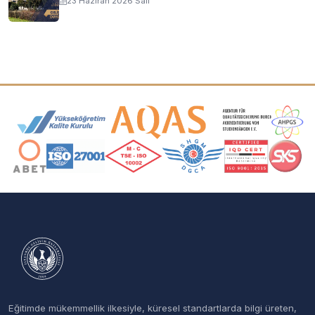
23 Haziran 2026 Salı
Akreditasyon ve Üyelik Logoları
Eğitimde mükemmellik ilkesiyle, küresel standartlarda bilgi üreten,