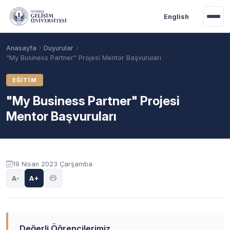
Ana içeriğe geç
English
Anasayfa
Duyurular
"My Business Partner" Projesi Mentor Başvuruları
EĞITIM
"My Business Partner" Projesi
Mentor Başvuruları
Duyuru içeriği
19 Nisan 2023 Çarşamba
Akademik Takvim
Burslar
Taban Puanlar
A-
A+
Değerli Öğrencilerimiz,