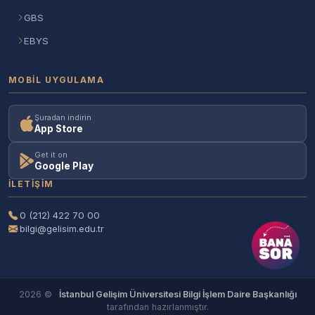
GBS
EBYS
MOBIL UYGULAMA
Şuradan indirin
App Store
Get it on
Google Play
İLETIŞIM
0 (212) 422 70 00
bilgi@gelisim.edu.tr
2026 ©
İstanbul Gelişim Üniversitesi Bilgi İşlem Daire Başkanlığı
tarafından hazırlanmıştır.