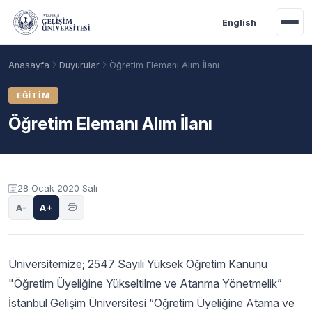
Ana içeriğe geç
English
Anasayfa
Duyurular
Öğretim Elemanı Alım İlanı
EĞITIM
Öğretim Elemanı Alım İlanı
Duyuru içeriği
28 Ocak 2020 Salı
A-
A+
Akademik Takvim
Burslar
Taban Puanlar
Üniversitemize; 2547 Sayılı Yüksek Öğretim Kanunu
"Öğretim Üyeliğine Yükseltilme ve Atanma Yönetmelik”
İstanbul Gelişim Üniversitesi “Öğretim Üyeliğine Atama ve